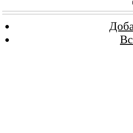
Доба
Вс