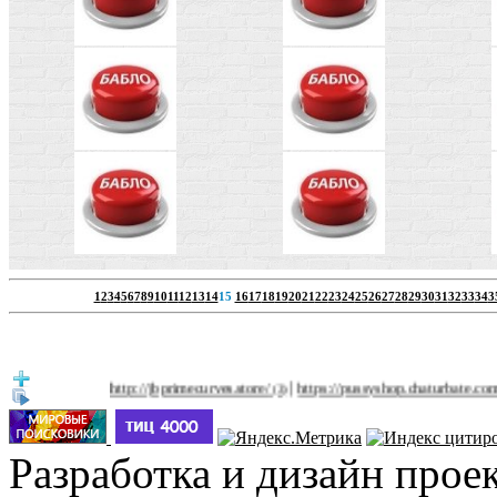
1
2
3
4
5
6
7
8
9
10
11
12
13
14
15
16
17
18
19
20
21
22
23
24
25
26
27
28
29
30
31
32
33
34
3
|
http://jbprimecurves.store/
https://pussyshop.chaturbate.com/male-ca
(3)
Разработка и дизайн прое