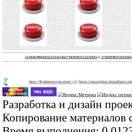
1
2
3
4
5
6
7
8
9
10
11
12
13
14
15
16
17
18
19
20
21
22
23
24
25
26
27
28
29
30
31
32
33
34
3
|
http://jbprimecurves.store/
https://pussyshop.chaturbate.com/male-
(3)
Разработка и дизайн прое
Копирование материалов 
Время выполнения: 0.0123