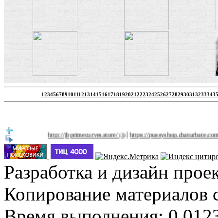
1
2
3
4
5
6
7
8
9
10
11
12
13
14
15
16
17
18
19
20
21
22
23
24
25
26
27
28
29
30
31
32
33
34
3
|
http://jbprimecurves.store/
https://pussyshop.chaturbate.com/male-
(3)
Разработка и дизайн прое
Копирование материалов 
Время выполнения: 0.0123